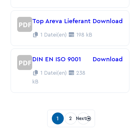
Top Areva Lieferant
Download
1 Datei(en)
198 kB
DIN EN ISO 9001
Download
1 Datei(en)
238
kB
Beitragsnavigatio
1
2
Next