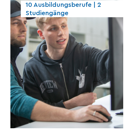
10 Ausbildungsberufe | 2
Studiengänge
bieten.
Basis für ihre berufliche Zukunft zu
zu fördern und ihnen eine solide
unterschiedlichen Fachrichtungen
talentierte Nachwuchskräfte in
Diese Vielfalt ermöglicht es uns,
vielfältiges Ausbildungsspektrum.
Studiengängen bietet Hodapp ein
Ausbildungsberufen und zwei
Mit insgesamt neun