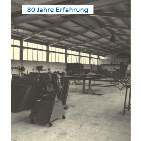
80 Jahre Erfahrung
Systeme auf der Tagesordnung.
ständige Optimierung bestehender
Neuentwicklungen und die
Jahren zukunftsweisende
stehen bei Hodapp seit über 75
Seit der Gründung im Jahr 1946