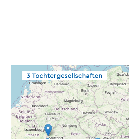
Normen und Richtlinien einhalten.
dabei stets die entsprechenden
3 Tochtergesellschaften
Anforderungen anpassen und
jeweiligen nationalen
Lösungen und Produkte an die
dementsprechend unsere
berücksichtigen und
die individuellen Anforderungen
vertreten, wobei wir in jedem Land