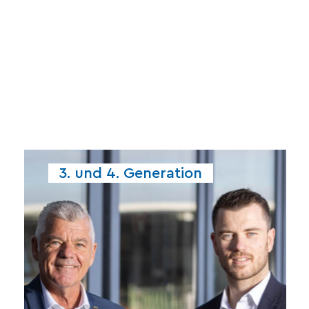
3. und 4. Generation
mit seinem Vater in die Zukunft.
Familienunternehmen gemeinsam
Hodapp die vierte Generation das
Peter Hodapp – nun führt mit Tim
erfolgreich weiterentwickelt von
geprägt von Werner Hodapp und
Hodapp,