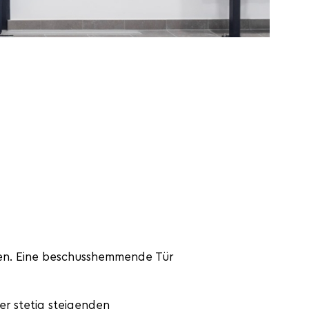
ren. Eine beschusshemmende Tür
der stetig steigenden