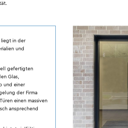
ät.
liegt in der
ialien und
ell gefertigten
en Glas,
b und einer
gelung der Firma
e Türen einen massiven
isch ansprechend