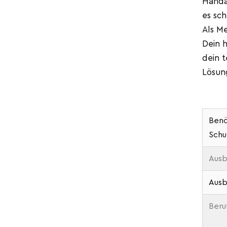
Handa
es sch
Als Me
Dein 
dein t
Lösun
Benö
Schu
Ausb
Ausb
Beru