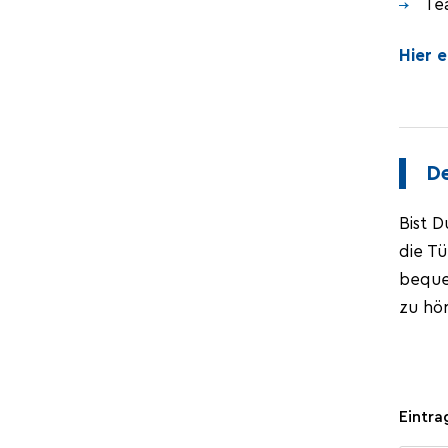
Te
Hier 
D
Bist D
die Tü
bequem
zu hö
Eintra