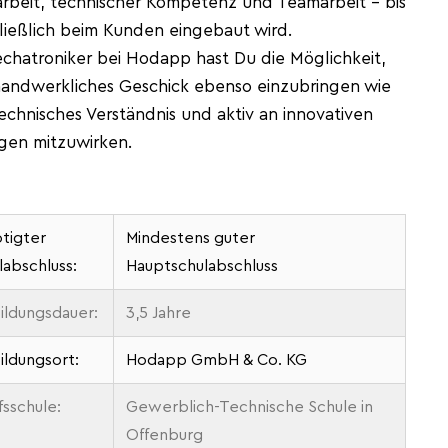
rbeit, technischer Kompetenz und Teamarbeit – bis
ließlich beim Kunden eingebaut wird.
chatroniker bei Hodapp hast Du die Möglichkeit,
handwerkliches Geschick ebenso einzubringen wie
echnisches Verständnis und aktiv an innovativen
gen mitzuwirken.
tigter
Mindestens guter
labschluss:
Hauptschulabschluss
ildungsdauer:
3,5 Jahre
ildungsort:
Hodapp GmbH & Co. KG
fsschule:
Gewerblich-Technische Schule in
Offenburg