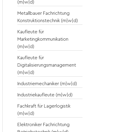
(m|w|d)
Metallbauer Fachrichtung
Konstruktionstechnik (m|w|d)
Kaufleute für
Marketingkommunikation
(m|w|d)
Kaufleute für
Digitalisierungsmanagement
(m|w|d)
Industriemechaniker (m|w|d)
Industriekaufleute (m|w|d)
Fachkraft für Lagerlogistik
(m|w|d)
Elektroniker Fachrichtung