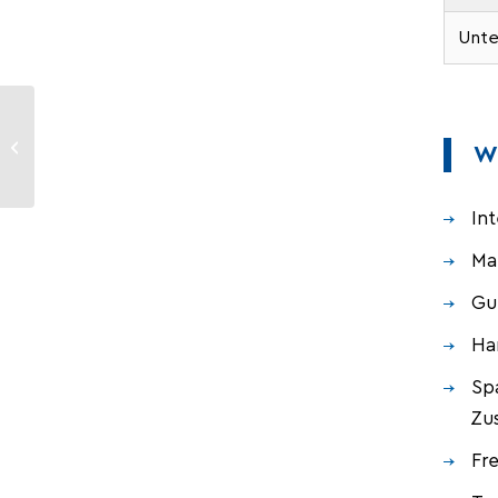
Unte
Service | Wartung |
Wa
Montage
In
Ma
Gu
Ha
Sp
Zu
Fr