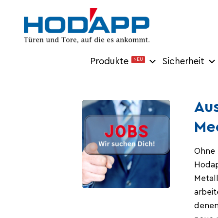
Produkte
NEU
Sicherheit
Au
Me
Ohne 
Hodapp
Metal
arbei
denen 