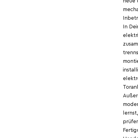
neue 
mechan
Inbet
In Dei
elekt
zusam
trenns
monti
instal
elekt
Toranl
Außer
moder
lerns
prüfen
Fertig