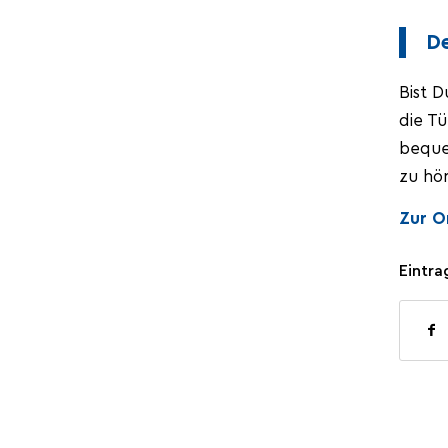
D
Bist D
die Tü
bequem
zu hö
Zur O
Eintra