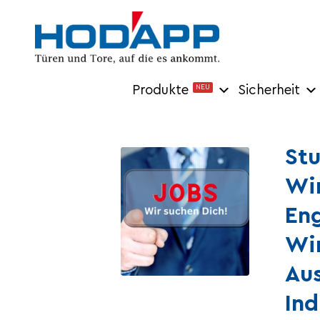
Produkte
NEU
Sicherheit
St
Wir
Eng
Wir
Au
Ind