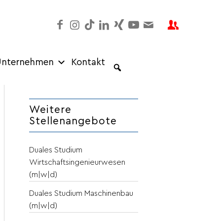
nternehmen
Kontakt
Weitere
Stellenangebote
Duales Studium
Wirtschaftsingenieurwesen
(m|w|d)
Duales Studium Maschinenbau
(m|w|d)