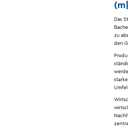
(m
Das St
Bache
zu abs
den Gr
Produ
ständ
werde
stark
Umfel
Wirtsc
wirtsc
Nachha
zentra