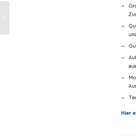
Gro
Langjährige Treue
Zu
und Engagement:
Hodapp ehrt
Gut
Jubilare für ihre
und
Loyalitä...
Gut
Au
au
Mo
Au
Te
Hier 