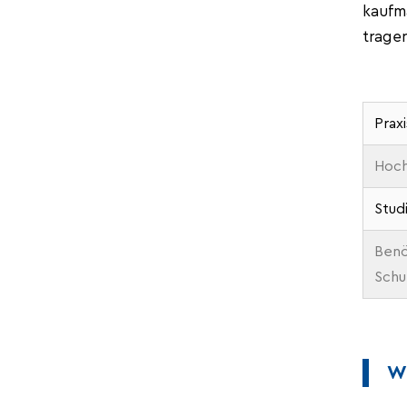
kaufm
trage
Prax
Hoch
Stud
Benö
Schu
Wa