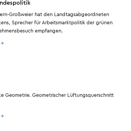
ndespolitik
ern-Großweier hat den Landtagsabgeordneten
kens, Sprecher für Arbeitsmarktpolitik der grünen
rnehmensbesuch empfangen.
 →
te Geometrie. Geometrischer Lüftungsquerschnitt
 →