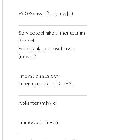
WIG-Schweißer (m|w|d)
Servicetechniker/-monteur im
Bereich
Förderanlagenabschlüsse
(m|w|d)
Innovation aus der
Türenmanufaktur: Die HSL
Abkanter (m|w|d)
Tramdepot in Bern