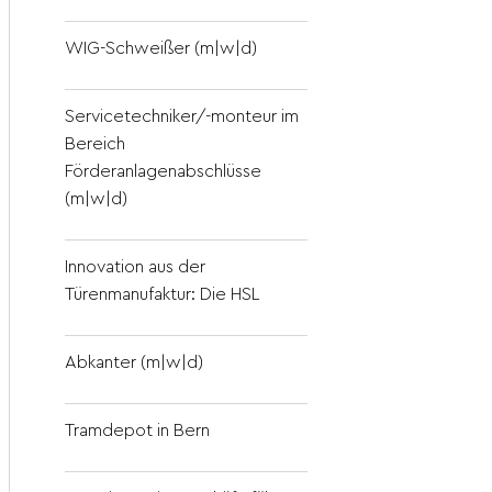
WIG-Schweißer (m|w|d)
Servicetechniker/-monteur im
Bereich
Förderanlagenabschlüsse
(m|w|d)
Innovation aus der
Türenmanufaktur: Die HSL
Abkanter (m|w|d)
Tramdepot in Bern