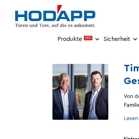
Produkte
NEU
Sicherheit
Tim
Ges
Von d
Famil
Lesen 